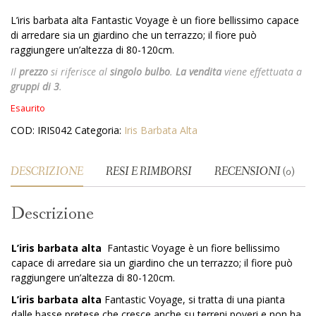
L’iris barbata alta Fantastic Voyage è un fiore bellissimo capace
di arredare sia un giardino che un terrazzo; il fiore può
raggiungere un’altezza di 80-120cm.
Il
prezzo
si riferisce al
singolo bulbo
.
La vendita
viene effettuata a
gruppi di 3
.
Esaurito
COD:
IRIS042
Categoria:
Iris Barbata Alta
DESCRIZIONE
RESI E RIMBORSI
RECENSIONI (0)
Descrizione
L’iris barbata alta
Fantastic Voyage è un fiore bellissimo
capace di arredare sia un giardino che un terrazzo; il fiore può
raggiungere un’altezza di 80-120cm.
L’iris barbata alta
Fantastic Voyage, si tratta di una pianta
dalle basse pretese che cresce anche su terreni poveri e non ha