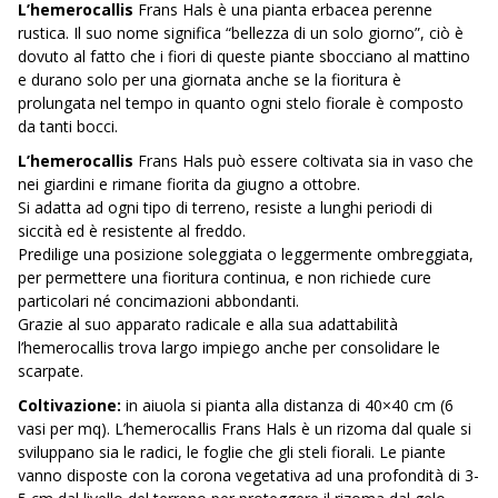
L’hemerocallis
Frans Hals è una pianta erbacea perenne
rustica. Il suo nome significa “bellezza di un solo giorno”, ciò è
dovuto al fatto che i fiori di queste piante sbocciano al mattino
e durano solo per una giornata anche se la fioritura è
prolungata nel tempo in quanto ogni stelo fiorale è composto
da tanti bocci.
L’hemerocallis
Frans Hals può essere coltivata sia in vaso che
nei giardini e rimane fiorita da giugno a ottobre.
Si adatta ad ogni tipo di terreno, resiste a lunghi periodi di
siccità ed è resistente al freddo.
Predilige una posizione soleggiata o leggermente ombreggiata,
per permettere una fioritura continua, e non richiede cure
particolari né concimazioni abbondanti.
Grazie al suo apparato radicale e alla sua adattabilità
l’hemerocallis trova largo impiego anche per consolidare le
scarpate.
Coltivazione:
in aiuola si pianta alla distanza di 40×40 cm (6
vasi per mq). L’hemerocallis Frans Hals è un rizoma dal quale si
sviluppano sia le radici, le foglie che gli steli fiorali. Le piante
vanno disposte con la corona vegetativa ad una profondità di 3-