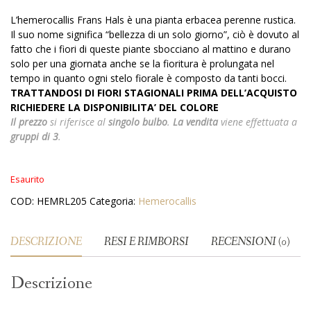
L’hemerocallis Frans Hals è una pianta erbacea perenne rustica.
Il suo nome significa “bellezza di un solo giorno”, ciò è dovuto al
fatto che i fiori di queste piante sbocciano al mattino e durano
solo per una giornata anche se la fioritura è prolungata nel
tempo in quanto ogni stelo fiorale è composto da tanti bocci.
TRATTANDOSI DI FIORI STAGIONALI PRIMA DELL’ACQUISTO
RICHIEDERE LA DISPONIBILITA’ DEL COLORE
Il prezzo
si riferisce al
singolo bulbo
.
La vendita
viene effettuata a
gruppi di 3
.
Esaurito
COD:
HEMRL205
Categoria:
Hemerocallis
DESCRIZIONE
RESI E RIMBORSI
RECENSIONI (0)
Descrizione