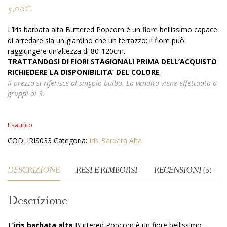
5,00
€
L’iris barbata alta Buttered Popcorn è un fiore bellissimo capace
di arredare sia un giardino che un terrazzo; il fiore può
raggiungere un’altezza di 80-120cm.
TRATTANDOSI DI FIORI STAGIONALI PRIMA DELL’ACQUISTO
RICHIEDERE LA DISPONIBILITA’ DEL COLORE
Il prezzo si riferisce al singolo bulbo. La vendita viene effettuata a
gruppi di 3.
Esaurito
COD:
IRIS033
Categoria:
Iris Barbata Alta
DESCRIZIONE
RESI E RIMBORSI
RECENSIONI (0)
Descrizione
L’iris barbata alta
Buttered Popcorn è un fiore bellissimo