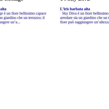
 alta
L’iris barbata alta
e è un fiore bellissimo capace
Sky Diva è un fiore bellissimo
un giardino che un terrazzo; il
arredare sia un giardino che un t
ungere un’a...
fiore può raggiungere un’altezza