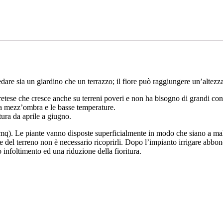
dare sia un giardino che un terrazzo; il fiore può raggiungere un’altez
 pretese che cresce anche su terreni poveri e non ha bisogno di grandi co
a la mezz’ombra e le basse temperature.
itura da aprile a giugno.
r mq). Le piante vanno disposte superficialmente in modo che siano a mal
ie del terreno non è necessario ricoprirli. Dopo l’impianto irrigare abbon
 infoltimento ed una riduzione della fioritura.