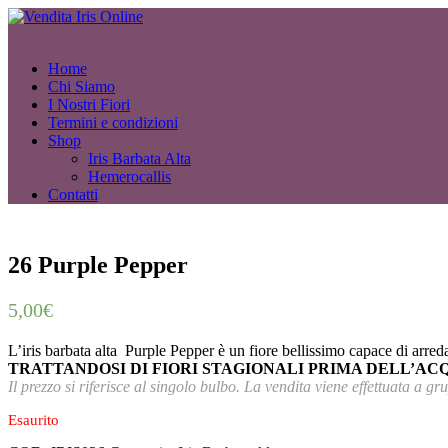
Home
Chi Siamo
I Nostri Fiori
Termini e condizioni
Shop
Iris Barbata Alta
Hemerocallis
Contatti
26 Purple Pepper
5,00
€
L’iris barbata alta Purple Pepper è un fiore bellissimo capace di arred
TRATTANDOSI DI FIORI STAGIONALI PRIMA DELL’ACQ
Il prezzo si riferisce al singolo bulbo. La vendita viene effettuata a gru
Esaurito