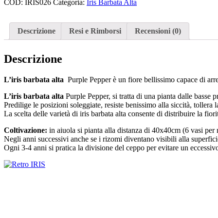
COD:
IRIS026
Categoria:
Iris Barbata Alta
Descrizione
Resi e Rimborsi
Recensioni (0)
Descrizione
L’iris barbata alta
Purple Pepper è un fiore bellissimo capace di arre
L’iris barbata alta
Purple Pepper, si tratta di una pianta dalle basse
Predilige le posizioni soleggiate, resiste benissimo alla siccità, toller
La scelta delle varietà di iris barbata alta consente di distribuire la fior
Coltivazione:
in aiuola si pianta alla distanza di 40x40cm (6 vasi pe
Negli anni successivi anche se i rizomi diventano visibili alla superfic
Ogni 3-4 anni si pratica la divisione del ceppo per evitare un eccessivo